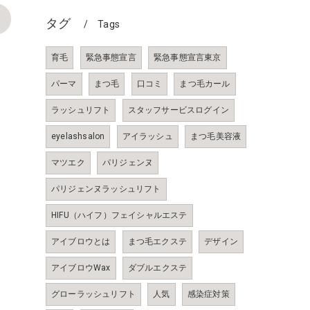
>
タグ
Tags
育毛
緊急事態宣言
緊急事態宣言東京
パーマ
まつ毛
口コミ
まつ毛カール
ラッシュリフト
スタッフサービスログイン
eyelashsalon
アイラッシュ
まつ毛美容液
マツエク
パリジェンヌ
パリジェンヌラッシュリフト
HIFU（ハイフ）フェイシャルエステ
アイブロウとは
まつ毛エクステ
デザイン
アイブロウWax
ダブルエクステ
グローラッシュリフト
人気
感染症対策