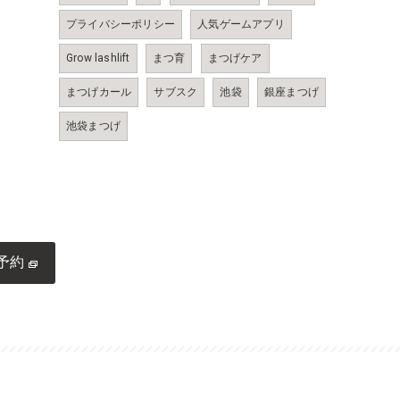
プライバシーポリシー
人気ゲームアプリ
Grow lashlift
まつ育
まつげケア
まつげカール
サブスク
池袋
銀座まつげ
池袋まつげ
予約