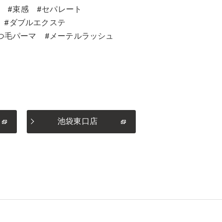
 #束感 #セパレート
ュ #ダブルエクステ
チンまつ毛パーマ #メーテルラッシュ
池袋東口店