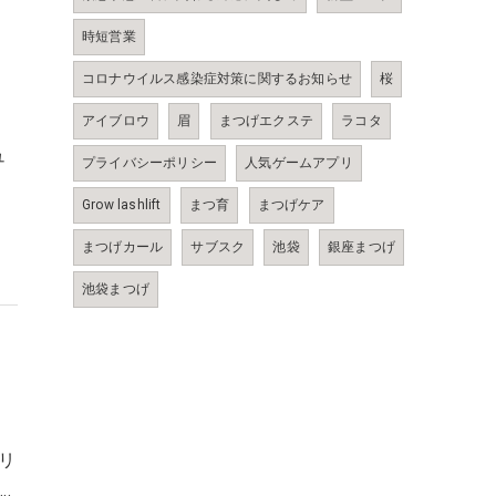
時短営業
コロナウイルス感染症対策に関するお知らせ
桜
アイブロウ
眉
まつげエクステ
ラコタ
ま
ュ
プライバシーポリシー
人気ゲームアプリ
Grow lashlift
まつ育
まつげケア
まつげカール
サブスク
池袋
銀座まつげ
池袋まつげ
オリ
…