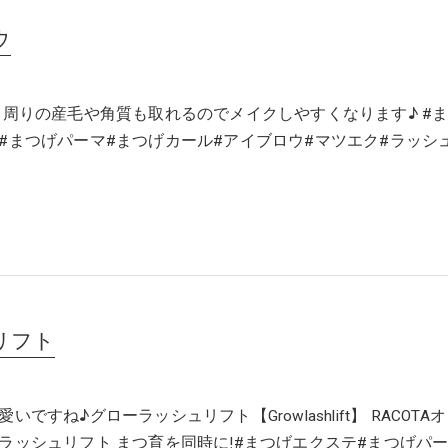
ウ
 周りの産毛や角質も取れるのでメイクしやすくなります♪ #
#まつげパーマ#まつげカール#アイブロウ#マツエク#ラッシ
リフト
いですね♪グローラッシュリフト【Growlashlift】 RACOTA
ラッシュリフト まつ育を同時に!#まつげエクステ#まつげパー