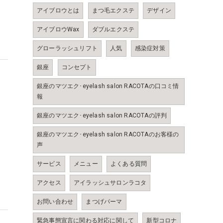
アイブロウとは
まつ毛エクステ
デザイン
アイブロウWax
ダブルエクステ
グローラッシュリフト
人気
感染症対策
銀座
コンセプト
銀座のマツエク･eyelash salon RACOTAの口コミ情
報
銀座のマツエク･eyelash salon RACOTAの評判
リ
銀座のマツエク･eyelash salon RACOTAのお客様の
ー
声
サービス
メニュー
よくある質問
アクセス
アイラッシュサロンラコタ
お問い合わせ
まつげパーマ
緊急事態宣言に関わる対応に関して
新型コロナ