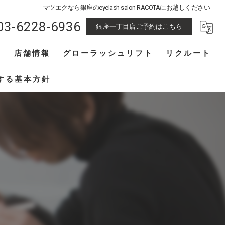
マツエクなら銀座のeyelash salon RACOTAにお越しください
03-6228-6936
銀座一丁目店ご予約はこちら
フ
店舗情報
グローラッシュリフト
リクルート
池袋東口店
アイリスト募集
する基本方針