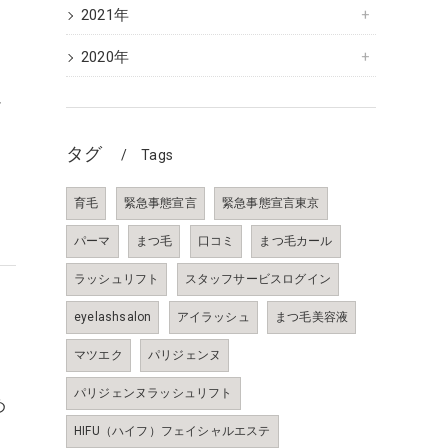
2021年
2020年
シ
タグ
Tags
育毛
緊急事態宣言
緊急事態宣言東京
パーマ
まつ毛
口コミ
まつ毛カール
ラッシュリフト
スタッフサービスログイン
eyelashsalon
アイラッシュ
まつ毛美容液
マツエク
パリジェンヌ
パリジェンヌラッシュリフト
め
HIFU（ハイフ）フェイシャルエステ