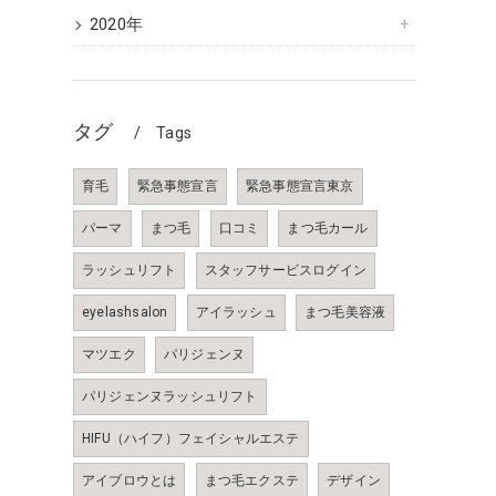
2020年
タグ
Tags
育毛
緊急事態宣言
緊急事態宣言東京
パーマ
まつ毛
口コミ
まつ毛カール
ラッシュリフト
スタッフサービスログイン
eyelashsalon
アイラッシュ
まつ毛美容液
マツエク
パリジェンヌ
パリジェンヌラッシュリフト
HIFU（ハイフ）フェイシャルエステ
アイブロウとは
まつ毛エクステ
デザイン