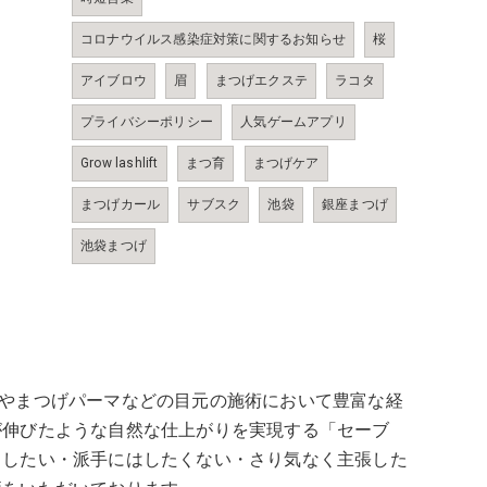
コロナウイルス感染症対策に関するお知らせ
桜
アイブロウ
眉
まつげエクステ
ラコタ
プライバシーポリシー
人気ゲームアプリ
Grow lashlift
まつ育
まつげケア
まつげカール
サブスク
池袋
銀座まつげ
池袋まつげ
エクステやまつげパーマなどの目元の施術において豊富な経
が伸びたような自然な仕上がりを実現する「セーブ
くしたい・派手にはしたくない・さり気なく主張した