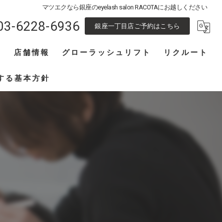
マツエクなら銀座のeyelash salon RACOTAにお越しください
03-6228-6936
銀座一丁目店ご予約はこちら
フ
店舗情報
グローラッシュリフト
リクルート
池袋東口店
アイリスト募集
する基本方針