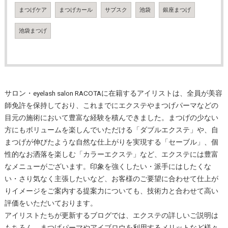
まつげケア
まつげカール
サブスク
池袋
銀座まつげ
池袋まつげ
サロン・eyelash salon RACOTAに在籍するアイリストは、全員が美容
師免許を保持しており、これまでにエクステやまつげパーマなどの
目元の施術において豊富な経験を積んできました。まつげの少ない
方にもボリュームを楽しんでいただける「ダブルエクステ」や、自
まつげが伸びたような自然な仕上がりを実現する「セーブル」、個
性的なお洒落を楽しむ「カラーエクステ」など、エクステには豊富
なメニューがございます。印象を強くしたい・派手にはしたくな
い・さり気なく主張したいなど、お客様のご要望に合わせて仕上が
りイメージをご案内する提案力についても、技術力と合わせて高い
評価をいただいております。
アイリストたちが更新するブログでは、エクステの詳しいご説明は
もちろん、まつげパーマやアイブロウを利用するメリットなど様々