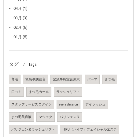
04月 (1)
03月 (3)
02月 (6)
01月 (5)
タグ
Tags
育毛
緊急事態宣言
緊急事態宣言東京
パーマ
まつ毛
口コミ
まつ毛カール
ラッシュリフト
スタッフサービスログイン
eyelashsalon
アイラッシュ
まつ毛美容液
マツエク
パリジェンヌ
パリジェンヌラッシュリフト
HIFU（ハイフ）フェイシャルエステ