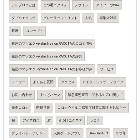
アイブロウとは
まつ毛エクステ
デザイン
アイブロウWax
ダブルエクステ
グローラッシュリフト
人気
感染症対策
銀座
コンセプト
銀座のマツエク･eyelash salon RACOTAの口コミ情報
銀座のマツエク･eyelash salon RACOTAの評判
銀座のマツエク･eyelash salon RACOTAのお客様の声
サービス
メニュー
よくある質問
アクセス
アイラッシュサロンラコタ
お問い合わせ
まつげパーマ
緊急事態宣言に関わる対応に関して
新型コロナ
時短営業
コロナウイルス感染症対策に関するお知らせ
桜
アイブロウ
眉
まつげエクステ
ラコタ
プライバシーポリシー
人気ゲームアプリ
Grow lashlift
まつ育