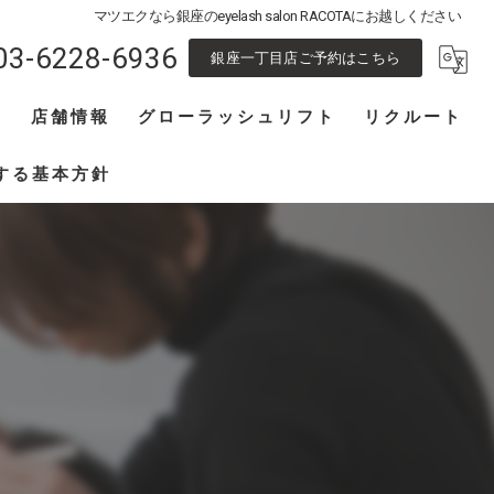
マツエクなら銀座のeyelash salon RACOTAにお越しください
03-6228-6936
銀座一丁目店ご予約はこちら
フ
店舗情報
グローラッシュリフト
リクルート
池袋東口店
アイリスト募集
する基本方針