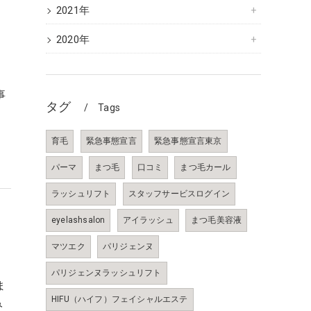
2021年
2020年
ウ
事
タグ
Tags
育毛
緊急事態宣言
緊急事態宣言東京
パーマ
まつ毛
口コミ
まつ毛カール
ラッシュリフト
スタッフサービスログイン
eyelashsalon
アイラッシュ
まつ毛美容液
マツエク
パリジェンヌ
パリジェンヌラッシュリフト
ま
HIFU（ハイフ）フェイシャルエステ
み