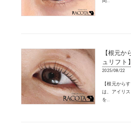
間…
【根元か
ュリフト
2025/08/22
【根元からす
は、アイリス
を…