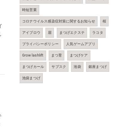
時短営業
コロナウイルス感染症対策に関するお知らせ
桜
イ
アイブロウ
眉
まつげエクステ
ラコタ
見
プライバシーポリシー
人気ゲームアプリ
Grow lashlift
まつ育
まつげケア
まつげカール
サブスク
池袋
銀座まつげ
池袋まつげ
で
き