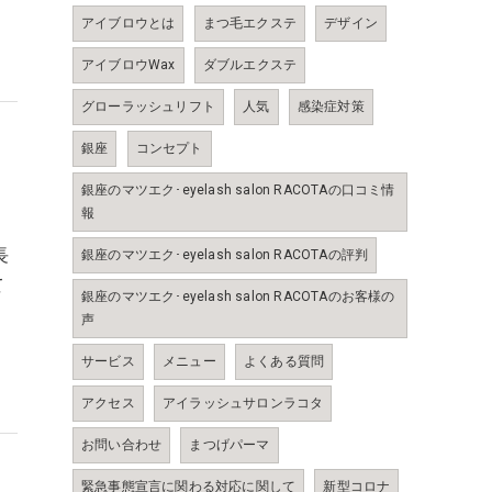
アイブロウとは
まつ毛エクステ
デザイン
アイブロウWax
ダブルエクステ
グローラッシュリフト
人気
感染症対策
銀座
コンセプト
銀座のマツエク･eyelash salon RACOTAの口コミ情
報
長
銀座のマツエク･eyelash salon RACOTAの評判
て
銀座のマツエク･eyelash salon RACOTAのお客様の
声
サービス
メニュー
よくある質問
アクセス
アイラッシュサロンラコタ
お問い合わせ
まつげパーマ
緊急事態宣言に関わる対応に関して
新型コロナ