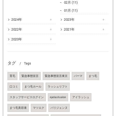
02月 (11)
01月 (11)
2024年
2023年
2022年
2021年
2020年
タグ
Tags
育毛
緊急事態宣言
緊急事態宣言東京
パーマ
まつ毛
口コミ
まつ毛カール
ラッシュリフト
スタッフサービスログイン
eyelashsalon
アイラッシュ
まつ毛美容液
マツエク
パリジェンヌ