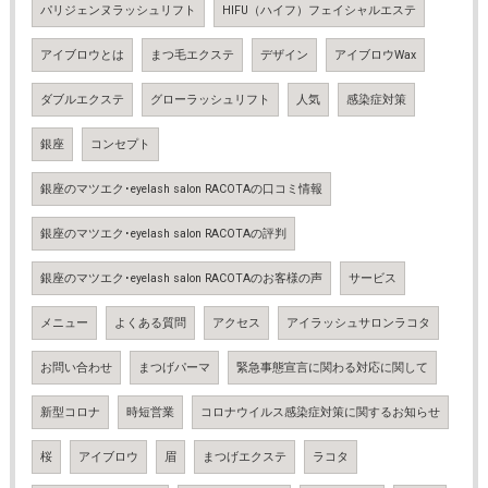
パリジェンヌラッシュリフト
HIFU（ハイフ）フェイシャルエステ
アイブロウとは
まつ毛エクステ
デザイン
アイブロウWax
ダブルエクステ
グローラッシュリフト
人気
感染症対策
銀座
コンセプト
銀座のマツエク･eyelash salon RACOTAの口コミ情報
銀座のマツエク･eyelash salon RACOTAの評判
銀座のマツエク･eyelash salon RACOTAのお客様の声
サービス
メニュー
よくある質問
アクセス
アイラッシュサロンラコタ
お問い合わせ
まつげパーマ
緊急事態宣言に関わる対応に関して
新型コロナ
時短営業
コロナウイルス感染症対策に関するお知らせ
桜
アイブロウ
眉
まつげエクステ
ラコタ