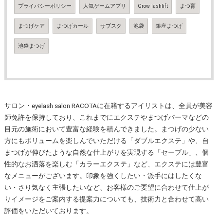
プライバシーポリシー
人気ゲームアプリ
Grow lashlift
まつ育
まつげケア
まつげカール
サブスク
池袋
銀座まつげ
池袋まつげ
サロン・eyelash salon RACOTAに在籍するアイリストは、全員が美容
師免許を保持しており、これまでにエクステやまつげパーマなどの
目元の施術において豊富な経験を積んできました。まつげの少ない
方にもボリュームを楽しんでいただける「ダブルエクステ」や、自
まつげが伸びたような自然な仕上がりを実現する「セーブル」、個
性的なお洒落を楽しむ「カラーエクステ」など、エクステには豊富
なメニューがございます。印象を強くしたい・派手にはしたくな
い・さり気なく主張したいなど、お客様のご要望に合わせて仕上が
りイメージをご案内する提案力についても、技術力と合わせて高い
評価をいただいております。