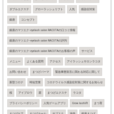
ダブルエクステ
グローラッシュリフト
人気
感染症対策
銀座
コンセプト
銀座のマツエク･eyelash salon RACOTAの口コミ情報
銀座のマツエク･eyelash salon RACOTAの評判
銀座のマツエク･eyelash salon RACOTAのお客様の声
サービス
メニュー
よくある質問
アクセス
アイラッシュサロンラコタ
お問い合わせ
まつげパーマ
緊急事態宣言に関わる対応に関して
新型コロナ
時短営業
コロナウイルス感染症対策に関するお知らせ
桜
アイブロウ
眉
まつげエクステ
ラコタ
プライバシーポリシー
人気ゲームアプリ
Grow lashlift
まつ育
まつげケア
まつげカール
サブスク
池袋
銀座まつげ