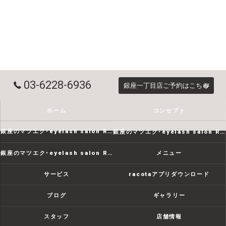
03-6228-6936
銀座一丁目店ご予約はこちら
ホーム
コンセプト
銀座のマツエク･eyelash salon RACOTAの口コミ情報
銀座のマツエク･eyelash salon RACOTAの評判
銀座のマツエク･eyelash salon RACOTAのお客様の声
メニュー
サービス
racotaアプリダウンロード
ブログ
ギャラリー
スタッフ
店舗情報