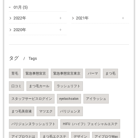
01月 (5)
2022年
2021年
2020年
タグ
Tags
育毛
緊急事態宣言
緊急事態宣言東京
パーマ
まつ毛
口コミ
まつ毛カール
ラッシュリフト
スタッフサービスログイン
eyelashsalon
アイラッシュ
まつ毛美容液
マツエク
パリジェンヌ
パリジェンヌラッシュリフト
HIFU（ハイフ）フェイシャルエステ
アイブロウとは
まつ毛エクステ
デザイン
アイブロウWax