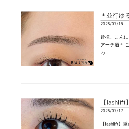
＊並行ゆ
2025/07/18
皆様、こんに
アーチ眉＊ 
わ…
【lashlift
2025/07/17
【lashli