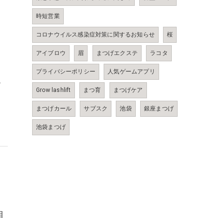
時短営業
コロナウイルス感染症対策に関するお知らせ
桜
アイブロウ
眉
まつげエクステ
ラコタ
！
プライバシーポリシー
人気ゲームアプリ
…
Grow lashlift
まつ育
まつげケア
まつげカール
サブスク
池袋
銀座まつげ
池袋まつげ
目