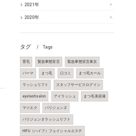
2021年
2020年
る
タグ
Tags
、
育毛
緊急事態宣言
緊急事態宣言東京
パーマ
まつ毛
口コミ
まつ毛カール
ラッシュリフト
スタッフサービスログイン
eyelashsalon
アイラッシュ
まつ毛美容液
マツエク
パリジェンヌ
パリジェンヌラッシュリフト
、
HIFU（ハイフ）フェイシャルエステ