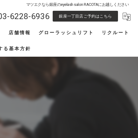
マツエクなら銀座のeyelash salon RACOTAにお越しください
03-6228-6936
銀座一丁目店ご予約はこちら
フ
店舗情報
グローラッシュリフト
リクルート
池袋東口店
アイリスト募集
する基本方針