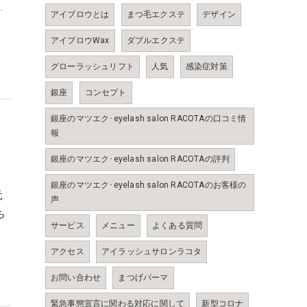
…
アイブロウとは
まつ毛エクステ
デザイン
アイブロウWax
ダブルエクステ
グローラッシュリフト
人気
感染症対策
銀座
コンセプト
銀座のマツエク･eyelash salon RACOTAの口コミ情
報
銀座のマツエク･eyelash salon RACOTAの評判
銀座のマツエク･eyelash salon RACOTAのお客様の
元
声
ち
サービス
メニュー
よくある質問
アクセス
アイラッシュサロンラコタ
お問い合わせ
まつげパーマ
緊急事態宣言に関わる対応に関して
新型コロナ