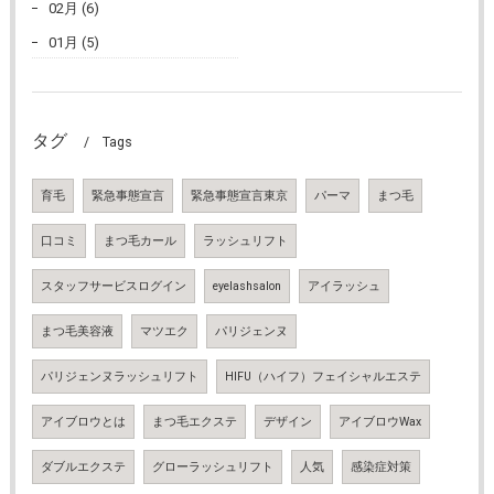
02月 (6)
01月 (5)
タグ
Tags
育毛
緊急事態宣言
緊急事態宣言東京
パーマ
まつ毛
口コミ
まつ毛カール
ラッシュリフト
スタッフサービスログイン
eyelashsalon
アイラッシュ
まつ毛美容液
マツエク
パリジェンヌ
パリジェンヌラッシュリフト
HIFU（ハイフ）フェイシャルエステ
アイブロウとは
まつ毛エクステ
デザイン
アイブロウWax
ダブルエクステ
グローラッシュリフト
人気
感染症対策