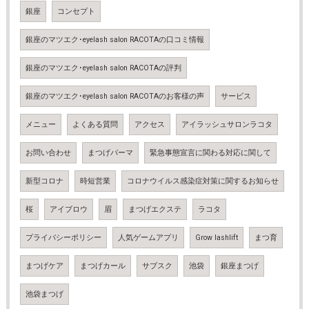
銀座
コンセプト
銀座のマツエク･eyelash salon RACOTAの口コミ情報
銀座のマツエク･eyelash salon RACOTAの評判
銀座のマツエク･eyelash salon RACOTAのお客様の声
サービス
メニュー
よくある質問
アクセス
アイラッシュサロンラコタ
お問い合わせ
まつげパーマ
緊急事態宣言に関わる対応に関して
新型コロナ
時短営業
コロナウイルス感染症対策に関するお知らせ
桜
アイブロウ
眉
まつげエクステ
ラコタ
プライバシーポリシー
人気ゲームアプリ
Grow lashlift
まつ育
まつげケア
まつげカール
サブスク
池袋
銀座まつげ
池袋まつげ