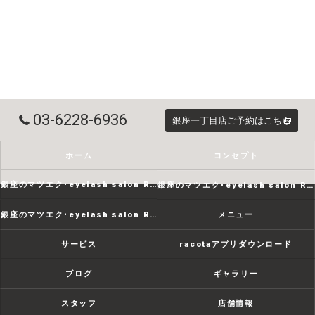
03-6228-6936
銀座一丁目店ご予約はこちら
ホーム
コンセプト
銀座のマツエク･eyelash salon RACOTAの口コミ情報
銀座のマツエク･eyelash salon RACOTAの評判
銀座のマツエク･eyelash salon RACOTAのお客様の声
メニュー
サービス
racotaアプリダウンロード
ブログ
ギャラリー
スタッフ
店舗情報