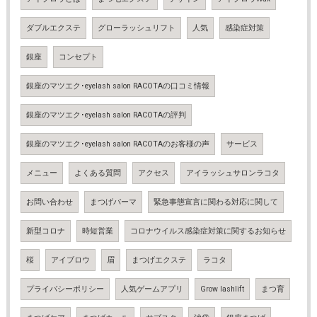
ダブルエクステ
グローラッシュリフト
人気
感染症対策
銀座
コンセプト
銀座のマツエク･eyelash salon RACOTAの口コミ情報
銀座のマツエク･eyelash salon RACOTAの評判
銀座のマツエク･eyelash salon RACOTAのお客様の声
サービス
メニュー
よくある質問
アクセス
アイラッシュサロンラコタ
お問い合わせ
まつげパーマ
緊急事態宣言に関わる対応に関して
新型コロナ
時短営業
コロナウイルス感染症対策に関するお知らせ
桜
アイブロウ
眉
まつげエクステ
ラコタ
プライバシーポリシー
人気ゲームアプリ
Grow lashlift
まつ育