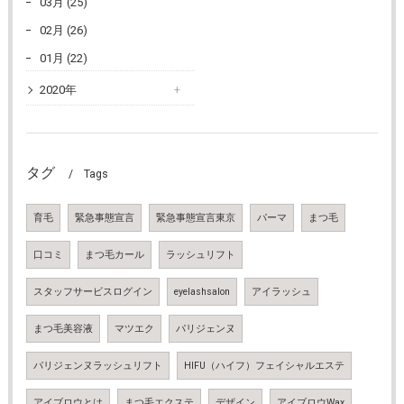
03月 (25)
02月 (26)
01月 (22)
2020年
タグ
Tags
育毛
緊急事態宣言
緊急事態宣言東京
パーマ
まつ毛
口コミ
まつ毛カール
ラッシュリフト
スタッフサービスログイン
eyelashsalon
アイラッシュ
まつ毛美容液
マツエク
パリジェンヌ
パリジェンヌラッシュリフト
HIFU（ハイフ）フェイシャルエステ
アイブロウとは
まつ毛エクステ
デザイン
アイブロウWax