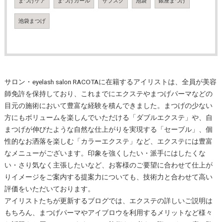
まつげケア
まつげカール
サブスク
池袋
銀座まつげ
池袋まつげ
サロン・eyelash salon RACOTAに在籍するアイリストは、全員が美容
師免許を保持しており、これまでにエクステやまつげパーマなどの
目元の施術において豊富な経験を積んできました。まつげの少ない
方にもボリュームを楽しんでいただける「ダブルエクステ」や、自
まつげが伸びたような自然な仕上がりを実現する「セーブル」、個
性的なお洒落を楽しむ「カラーエクステ」など、エクステには豊富
なメニューがございます。印象を強くしたい・派手にはしたくな
い・さり気なく主張したいなど、お客様のご要望に合わせて仕上が
りイメージをご案内する提案力についても、技術力と合わせて高い
評価をいただいております。
アイリストたちが更新するブログでは、エクステの詳しいご説明は
もちろん、まつげパーマやアイブロウを利用するメリットなど様々