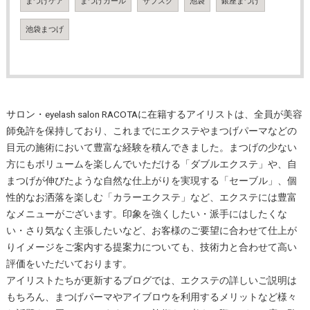
まつげケア
まつげカール
サブスク
池袋
銀座まつげ
池袋まつげ
サロン・eyelash salon RACOTAに在籍するアイリストは、全員が美容
師免許を保持しており、これまでにエクステやまつげパーマなどの
目元の施術において豊富な経験を積んできました。まつげの少ない
方にもボリュームを楽しんでいただける「ダブルエクステ」や、自
まつげが伸びたような自然な仕上がりを実現する「セーブル」、個
性的なお洒落を楽しむ「カラーエクステ」など、エクステには豊富
なメニューがございます。印象を強くしたい・派手にはしたくな
い・さり気なく主張したいなど、お客様のご要望に合わせて仕上が
りイメージをご案内する提案力についても、技術力と合わせて高い
評価をいただいております。
アイリストたちが更新するブログでは、エクステの詳しいご説明は
もちろん、まつげパーマやアイブロウを利用するメリットなど様々