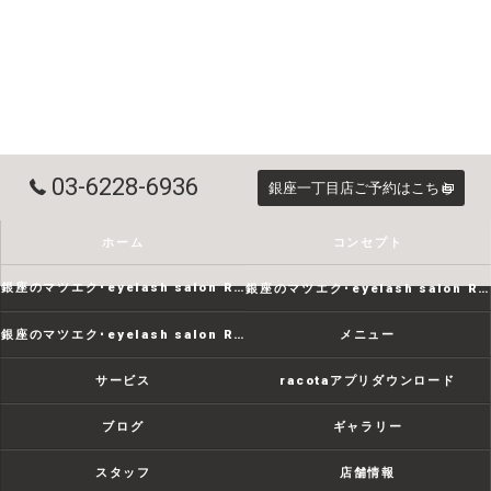
03-6228-6936
銀座一丁目店ご予約はこちら
ホーム
コンセプト
銀座のマツエク･eyelash salon RACOTAの口コミ情報
銀座のマツエク･eyelash salon RACOTAの評判
銀座のマツエク･eyelash salon RACOTAのお客様の声
メニュー
サービス
racotaアプリダウンロード
ブログ
ギャラリー
スタッフ
店舗情報