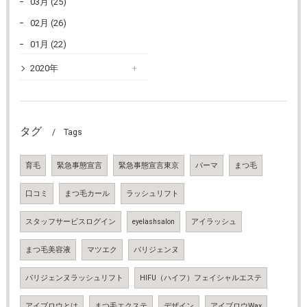
03月 (25)
02月 (26)
01月 (22)
2020年
タグ
Tags
育毛
緊急事態宣言
緊急事態宣言東京
パーマ
まつ毛
口コミ
まつ毛カール
ラッシュリフト
スタッフサービスログイン
eyelashsalon
アイラッシュ
まつ毛美容液
マツエク
パリジェンヌ
パリジェンヌラッシュリフト
HIFU（ハイフ）フェイシャルエステ
アイブロウとは
まつ毛エクステ
デザイン
アイブロウWax