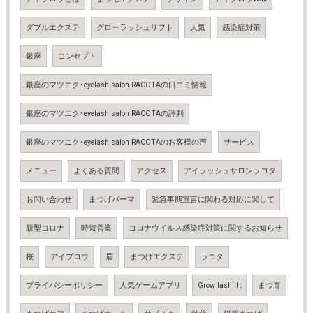
ダブルエクステ
グローラッシュリフト
人気
感染症対策
銀座
コンセプト
銀座のマツエク･eyelash salon RACOTAの口コミ情報
銀座のマツエク･eyelash salon RACOTAの評判
銀座のマツエク･eyelash salon RACOTAのお客様の声
サービス
メニュー
よくある質問
アクセス
アイラッシュサロンラコタ
お問い合わせ
まつげパーマ
緊急事態宣言に関わる対応に関して
新型コロナ
時短営業
コロナウイルス感染症対策に関するお知らせ
桜
アイブロウ
眉
まつげエクステ
ラコタ
プライバシーポリシー
人気ゲームアプリ
Grow lashlift
まつ育