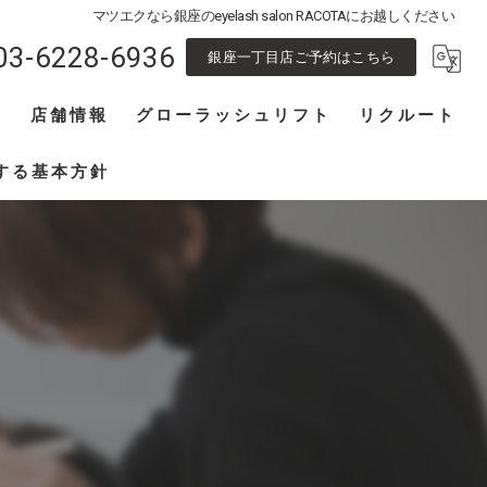
マツエクなら銀座のeyelash salon RACOTAにお越しください
03-6228-6936
銀座一丁目店ご予約はこちら
フ
店舗情報
グローラッシュリフト
リクルート
池袋東口店
アイリスト募集
する基本方針