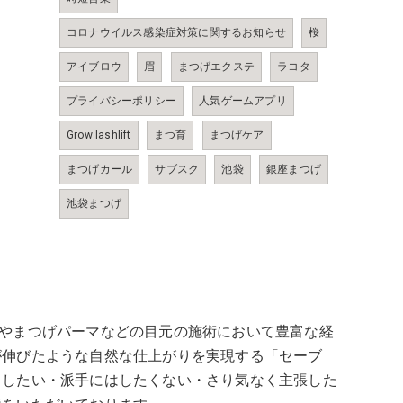
コロナウイルス感染症対策に関するお知らせ
桜
アイブロウ
眉
まつげエクステ
ラコタ
プライバシーポリシー
人気ゲームアプリ
Grow lashlift
まつ育
まつげケア
まつげカール
サブスク
池袋
銀座まつげ
池袋まつげ
エクステやまつげパーマなどの目元の施術において豊富な経
が伸びたような自然な仕上がりを実現する「セーブ
くしたい・派手にはしたくない・さり気なく主張した