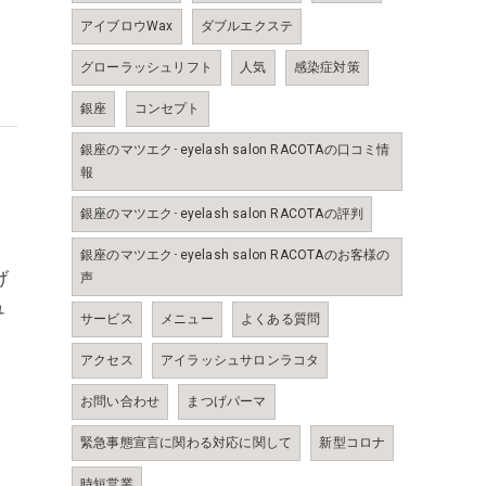
アイブロウWax
ダブルエクステ
グローラッシュリフト
人気
感染症対策
銀座
コンセプト
銀座のマツエク･eyelash salon RACOTAの口コミ情
報
銀座のマツエク･eyelash salon RACOTAの評判
銀座のマツエク･eyelash salon RACOTAのお客様の
げ
声
ュ
サービス
メニュー
よくある質問
アクセス
アイラッシュサロンラコタ
お問い合わせ
まつげパーマ
緊急事態宣言に関わる対応に関して
新型コロナ
時短営業