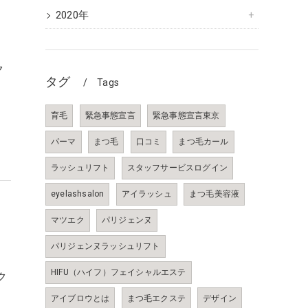
2020年
ク
タグ
Tags
#
育毛
緊急事態宣言
緊急事態宣言東京
パーマ
まつ毛
口コミ
まつ毛カール
ラッシュリフト
スタッフサービスログイン
eyelashsalon
アイラッシュ
まつ毛美容液
マツエク
パリジェンヌ
パリジェンヌラッシュリフト
HIFU（ハイフ）フェイシャルエステ
ク
#
アイブロウとは
まつ毛エクステ
デザイン