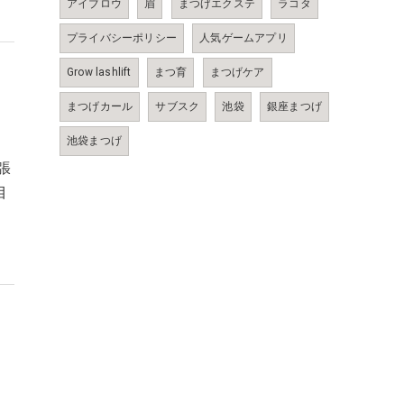
アイブロウ
眉
まつげエクステ
ラコタ
プライバシーポリシー
人気ゲームアプリ
Grow lashlift
まつ育
まつげケア
まつげカール
サブスク
池袋
銀座まつげ
池袋まつげ
張
目