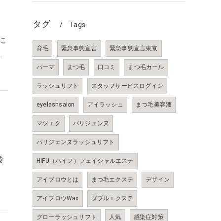
タグ
Tags
に
育毛
緊急事態宣言
緊急事態宣言東京
…
パーマ
まつ毛
口コミ
まつ毛カール
ラッシュリフト
スタッフサービスログイン
eyelashsalon
アイラッシュ
まつ毛美容液
マツエク
パリジェンヌ
パリジェンヌラッシュリフト
袋
HIFU（ハイフ）フェイシャルエステ
アイブロウとは
まつ毛エクステ
デザイン
アイブロウWax
ダブルエクステ
グローラッシュリフト
人気
感染症対策