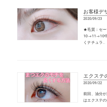
お客様デ
2020/09/23
★毛質：セー
10→11→
くナチュラ…
エクステ
2020/09/22
前回、油分が
はエクステの