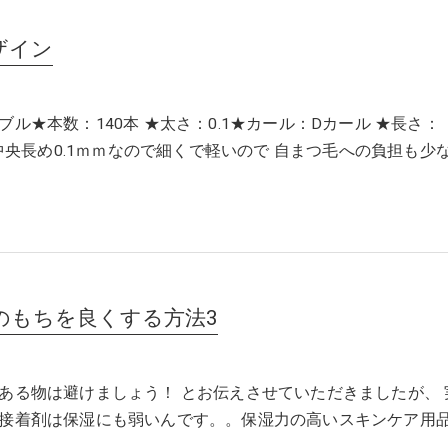
ザイン
ブル★本数：140本 ★太さ：0.1★カール：Dカール ★長さ：
10中央長め0.1ｍｍなので細くで軽いので 自まつ毛への負担も少
のもちを良くする方法3
ある物は避けましょう！ とお伝えさせていただきましたが、 
接着剤は保湿にも弱いんです。。保湿力の高いスキンケア用品