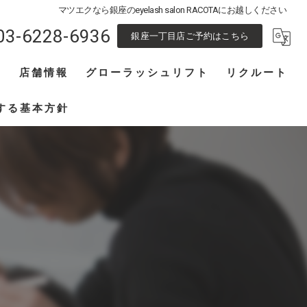
マツエクなら銀座のeyelash salon RACOTAにお越しください
03-6228-6936
銀座一丁目店ご予約はこちら
フ
店舗情報
グローラッシュリフト
リクルート
池袋東口店
アイリスト募集
する基本方針