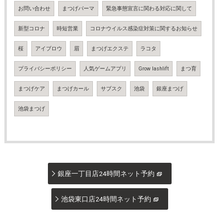
お問い合わせ
まつげパーマ
緊急事態宣言に関わる対応に関して
新型コロナ
時短営業
コロナウイルス感染症対策に関するお知らせ
桜
アイブロウ
眉
まつげエクステ
ラコタ
プライバシーポリシー
人気ゲームアプリ
Grow lashlift
まつ育
まつげケア
まつげカール
サブスク
池袋
銀座まつげ
池袋まつげ
銀座一丁目店24時間ネット予約
池袋東口店24時間ネット予約