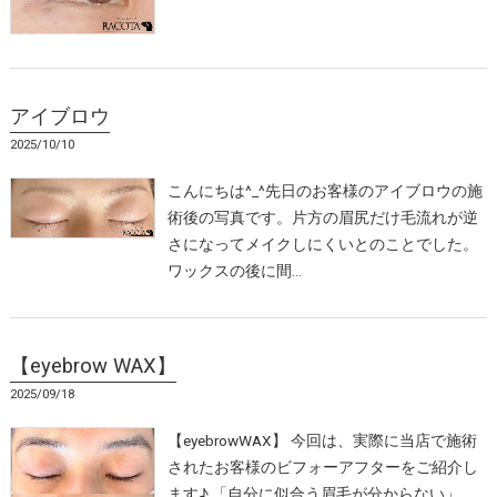
アイブロウ
2025/10/10
こんにちは^_^先日のお客様のアイブロウの施
術後の写真です。片方の眉尻だけ毛流れが逆
さになってメイクしにくいとのことでした。
ワックスの後に間…
【eyebrow WAX】
2025/09/18
【eyebrowWAX】 今回は、実際に当店で施術
されたお客様のビフォーアフターをご紹介し
ます♪ 「自分に似合う眉毛が分からない」