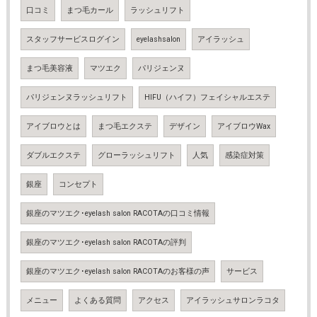
口コミ
まつ毛カール
ラッシュリフト
スタッフサービスログイン
eyelashsalon
アイラッシュ
まつ毛美容液
マツエク
パリジェンヌ
パリジェンヌラッシュリフト
HIFU（ハイフ）フェイシャルエステ
アイブロウとは
まつ毛エクステ
デザイン
アイブロウWax
ダブルエクステ
グローラッシュリフト
人気
感染症対策
銀座
コンセプト
銀座のマツエク･eyelash salon RACOTAの口コミ情報
銀座のマツエク･eyelash salon RACOTAの評判
銀座のマツエク･eyelash salon RACOTAのお客様の声
サービス
メニュー
よくある質問
アクセス
アイラッシュサロンラコタ