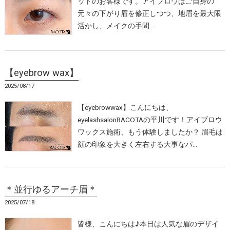
ットのお客様です。アイブロウはご自身の
元々の下がり眉を修正しつつ、地眉を最大限
活かし、メイクの手間…
【eyebrow wax】
2025/08/17
【eyebrowwax】こんにちは、
eyelashsalonRACOTAの平川です！アイブロウ
ワックス施術、もう体験しましたか？ 眉毛は
顔の印象を大きく左右する大事なパ…
＊並行ゆるアーチ眉＊
2025/07/18
皆様、こんにちは♪本日は人気な眉のデザイ