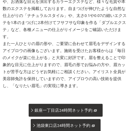
や、お洒落な目元を演出するカラーエクステなど、様々な毛質や本
数のエクステを掲載しております。自まつげが伸びたような自然な
仕上がりの「ナチュラルスタイル」や、太さ0.1や0.07の細いエクス
テを1本のまつげに2本付けてフサフサな印象を作る「ダブルエクス
テ」など、各種メニューの仕上がりイメージをご確認いただけま
す。
また一人ひとりの眉の形や、ご要望に合わせて眉毛をデザインする
アイブロウの画像もございます。施術を受けたお客様からは「毎日
のメイクが楽に仕上がる」と大変に好評です。眉を整えることで印
象的な目元に仕上がりますので、眉毛の形でお悩みの方や、眉カッ
トが苦手な方はどうぞお気軽にご相談ください。アイリスト全員が
美容師免許を保持していますので、アイブロウの高い技術を提供
し、「なりたい眉毛」の実現に導きます。
銀座一丁目店24時間ネット予約
池袋東口店24時間ネット予約