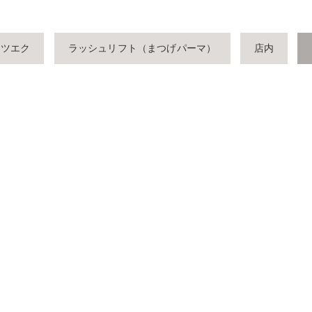
マツエク
ラッシュリフト（まつげパーマ）
店内