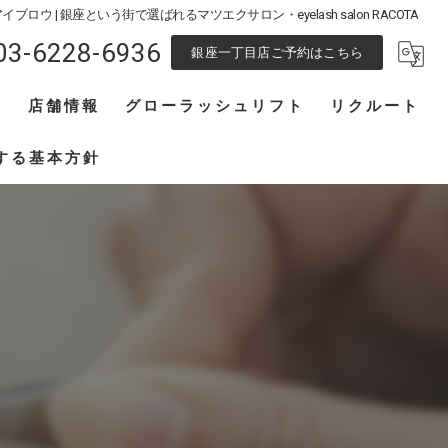
イブロウ | 銀座という街で選ばれるマツエクサロン・eyelash salon RACOTA
03-6228-6936
銀座一丁目店ご予約はこちら
フ
店舗情報
グローラッシュリフト
リクルート
池袋東口店
アイリスト募集
する基本方針