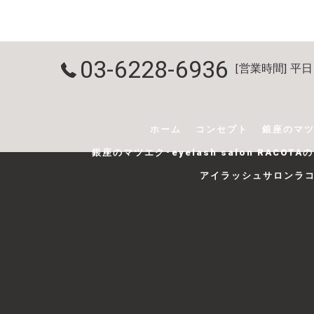
03-6228-6936
[営業時間] 平日 9
ホーム
コンセプト
銀座のマツエ
銀座のマツエク･eyelash salon RACOT
アイラッシュサロンラ