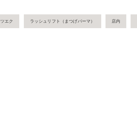
マツエク
ラッシュリフト（まつげパーマ）
店内