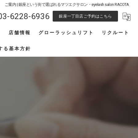
ご案内 | 銀座という街で選ばれるマツエクサロン・eyelash salon RACOTA
03-6228-6936
銀座一丁目店ご予約はこちら
フ
店舗情報
グローラッシュリフト
リクルート
池袋東口店
アイリスト募集
する基本方針