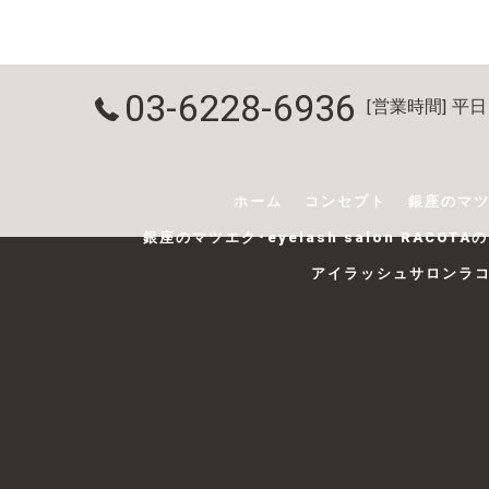
03-6228-6936
[営業時間] 平日 9
ホーム
コンセプト
銀座のマツエ
銀座のマツエク･eyelash salon RACOT
アイラッシュサロンラ